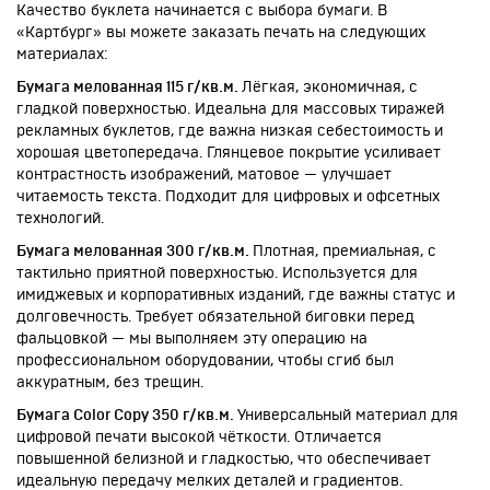
Качество буклета начинается с выбора бумаги. В
«Картбург» вы можете заказать печать на следующих
материалах:
Нажимая кнопку, вы
соглашаетесь
на
Бумага мелованная 115 г/кв.м.
Лёгкая, экономичная, с
обработку ваших персональных данных
гладкой поверхностью. Идеальна для массовых тиражей
рекламных буклетов, где важна низкая себестоимость и
хорошая цветопередача. Глянцевое покрытие усиливает
контрастность изображений, матовое — улучшает
читаемость текста. Подходит для цифровых и офсетных
технологий.
Бумага мелованная 300 г/кв.м.
Плотная, премиальная, с
тактильно приятной поверхностью. Используется для
имиджевых и корпоративных изданий, где важны статус и
долговечность. Требует обязательной биговки перед
фальцовкой — мы выполняем эту операцию на
профессиональном оборудовании, чтобы сгиб был
аккуратным, без трещин.
Бумага Color Copy 350 г/кв.м.
Универсальный материал для
цифровой печати высокой чёткости. Отличается
повышенной белизной и гладкостью, что обеспечивает
идеальную передачу мелких деталей и градиентов.