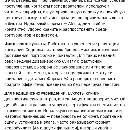
В них размещают программы обучения, расписания, условия
поступления, контакты преподавателей. Используем
читаемые шрифты, структурированную вёрстку и спокойную
цветовую гамму, чтобы информация воспринималась легко
и быстро. Идеальный формат — А5 с одним сгибом:
компактно, удобно хранить и распространять среди
абитуриентов и родителей.
Имиджевые буклеты.
Работают на укрепление репутации
компании. Содержат историю бренда, миссию, ключевые
достижения, портфолио и контакты. Для таких изданий
рекомендуем дизайнерскую бумагу с фактурной
поверхностью, выборочное лакирование или тиснение
фольгой — элементы, которые подчёркивают статус и
внимание к деталям. Формат А4 в развороте позволяет
создать эффектную презентацию без перегруза текстом.
Для медицинских учреждений.
Буклеты клиник,
диагностических центров, аптек. Акцент на доверие: чистый
дизайн, инфографика о услугах, сертификаты специалистов,
отзывы пациентов. Используем гипоаллергенные краски и
матовую ламинацию — поверхность не бликует, приятна на
ощупь, устойчива к влаге. Часто заказывают формат
«евробуклет» (А4 с двумя фальцами), который удобно