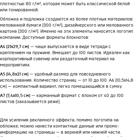
плотностью 80 г/м², которая может быть классической белой
или тонированной.
Обложка и подложка создаются из более плотных материалов:
мелованной бумаги (300 г/м²), дизайнерского или мелованного
картона (300 г/м²). Именно на эти элементы наносится логотип
компании. Доступные форматы блокнотов:
А4 (21х29,7 см)
— чаще выпускается в виде тетради с
креплением на пружине. Вмещает до 100 листов. Идеален как
корпоративный сувенир или раздаточный материал на
мероприятиях.
А5 (14,8х21 см)
— удобный размер для повседневного
использования. Количество страниц — от 10 до 100. А6 (10,5х14,8
см) — компактный вариант, легко помещающийся в сумку.
А7 (7,4х10,5 см)
— карманный формат с блоком от 40 до 100
листов (заказывается реже).
Для усиления рекламного эффекта, помимо логотипа на
обложке, можно нанести контактные данные или промо-
информацию на страницы — в верхней или нижней части.